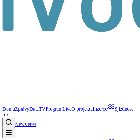
Domů
Zprávy
Data
TV
Program
Live
O projektu
Inzerce
Sjízdnost
řek
Newsletter