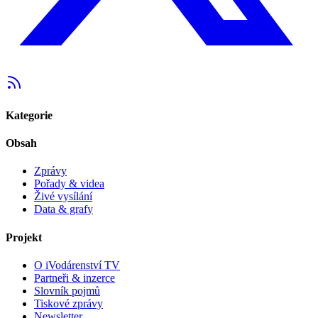
Kategorie
Obsah
Zprávy
Pořady & videa
Živé vysílání
Data & grafy
Projekt
O iVodárenství TV
Partneři & inzerce
Slovník pojmů
Tiskové zprávy
Newsletter