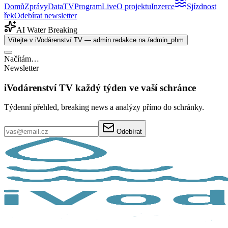
Domů
Zprávy
Data
TV
Program
Live
O projektu
Inzerce
Sjízdnost
řek
Odebírat newsletter
AI Water Breaking
Vítejte v iVodárenství TV — admin redakce na /admin_phm
Načítám…
Newsletter
iVodárenství TV každý týden ve vaší schránce
Týdenní přehled, breaking news a analýzy přímo do schránky.
Odebírat