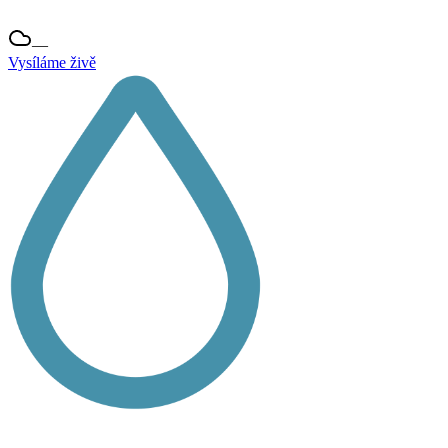
—
Vysíláme živě