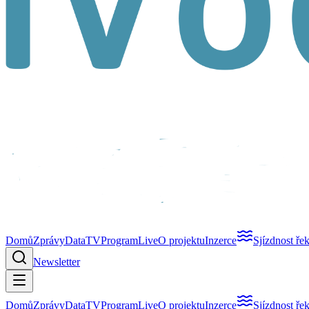
Domů
Zprávy
Data
TV
Program
Live
O projektu
Inzerce
Sjízdnost ře
Newsletter
Domů
Zprávy
Data
TV
Program
Live
O projektu
Inzerce
Sjízdnost ře