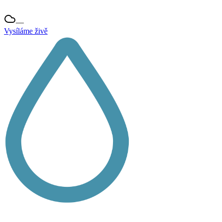
—
Vysíláme živě