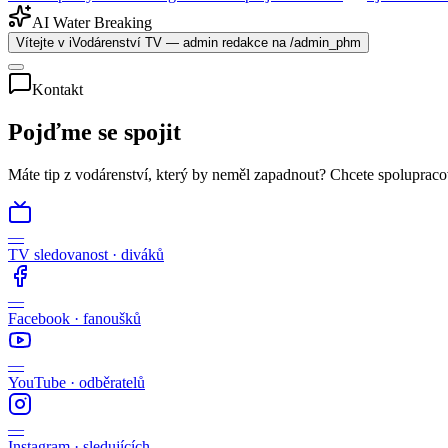
AI Water Breaking
Vítejte v iVodárenství TV — admin redakce na /admin_phm
Kontakt
Pojďme se
spojit
Máte tip z vodárenství, který by neměl zapadnout? Chcete spolupraco
—
TV sledovanost
·
diváků
—
Facebook
·
fanoušků
—
YouTube
·
odběratelů
—
Instagram
·
sledujících