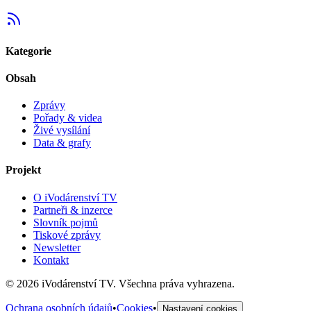
Kategorie
Obsah
Zprávy
Pořady & videa
Živé vysílání
Data & grafy
Projekt
O iVodárenství TV
Partneři & inzerce
Slovník pojmů
Tiskové zprávy
Newsletter
Kontakt
©
2026
iVodárenství TV. Všechna práva vyhrazena.
Ochrana osobních údajů
•
Cookies
•
Nastavení cookies