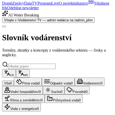
Domů
Zprávy
Data
TV
Program
Live
O projektu
Inzerce
Sjízdnost
řek
Odebírat newsletter
AI Water Breaking
Vítejte v iVodárenství TV — admin redakce na /admin_phm
Slovník vodárenství
Termíny, zkratky a koncepty z vodárenského sektoru — česky a
anglicky.
cs
en
Vše
0
Pitná voda
0
Odpadní voda
0
Vodárenství
0
Vodní hospodářství
0
Sucho
0
Povodně
0
Klima a zemědělství
0
Průmyslová voda
0
Voda v energetice
0