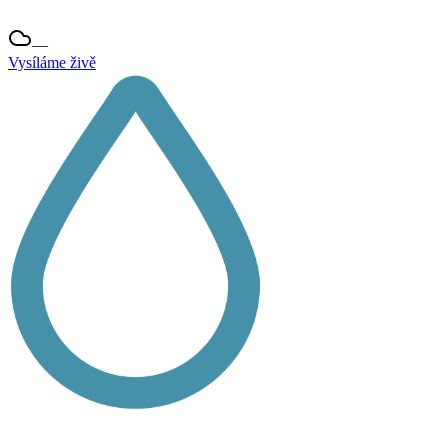
—
Vysíláme živě