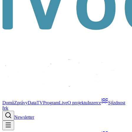
Domů
Zprávy
Data
TV
Program
Live
O projektu
Inzerce
Sjízdnost
řek
Newsletter