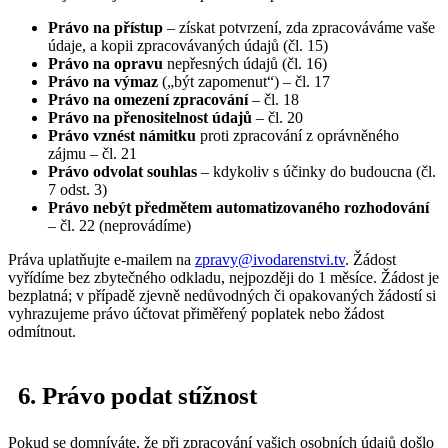
Právo na přístup
– získat potvrzení, zda zpracováváme vaše
údaje, a kopii zpracovávaných údajů (čl. 15)
Právo na opravu
nepřesných údajů (čl. 16)
Právo na výmaz
(„být zapomenut“) – čl. 17
Právo na omezení zpracování
– čl. 18
Právo na přenositelnost údajů
– čl. 20
Právo vznést námitku
proti zpracování z oprávněného
zájmu – čl. 21
Právo odvolat souhlas
– kdykoliv s účinky do budoucna (čl.
7 odst. 3)
Právo nebýt předmětem automatizovaného rozhodování
– čl. 22 (neprovádíme)
Práva uplatňujte e-mailem na
zpravy@ivodarenstvi.tv
. Žádost
vyřídíme bez zbytečného odkladu, nejpozději do 1 měsíce. Žádost je
bezplatná; v případě zjevně nedůvodných či opakovaných žádostí si
vyhrazujeme právo účtovat přiměřený poplatek nebo žádost
odmítnout.
6. Právo podat stížnost
Pokud se domníváte, že při zpracování vašich osobních údajů došlo