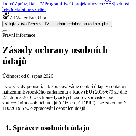
Domů
Zprávy
Data
TV
Program
Live
O projektu
Inzerce
Sjízdnost
řek
Odebírat newsletter
AI Water Breaking
Vítejte v iVodárenství TV — admin redakce na /admin_phm
Právní informace
Zásady ochrany osobních
údajů
Účinnost od
8. srpna 2026
Tyto zásady popisují, jak zpracováváme osobní údaje v souladu s
nařízením Evropského parlamentu a Rady (EU) 2016/679 ze dne
27. dubna 2016 o ochraně fyzických osob v souvislosti se
zpracováním osobních údajů (dále jen „GDPR“) a se zákonem č.
110/2019 Sb., o zpracování osobních údajů.
1. Správce osobních údajů