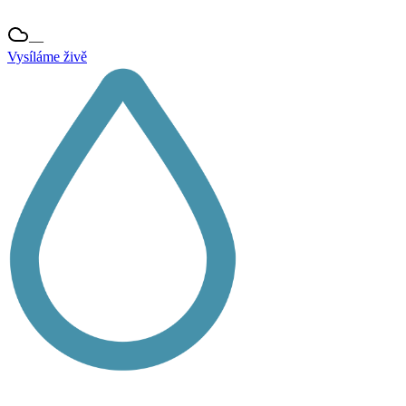
—
Vysíláme živě