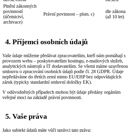
Plnění zákonných
povinností
dle zákona
Právní povinnost – písm. c)
(účetnictví,
(až 10 let)
archivace)
4. Příjemci osobních údajů
Vaše údaje můžeme předávat zpracovatelům, kteří nám pomáhají s
provozem webu – poskytovatelům hostingu, e-mailových služeb,
analytických nástrojů a IT dodavatelům. Se všemi máme uzavřenou
smlouvu o zpracování osobních údajů podle čl. 28 GDPR. Údaje
nepředáváme do třetích zemí mimo EU/EHP bez odpovídajících
záruk (typicky standardní smluvní doložky EK).
V odůvodněných případech mohou být údaje předány orgánům
veřejné moci na základě právní povinnosti.
5. Vaše práva
Jako subjekt údajů máte vůči správci tato práva: