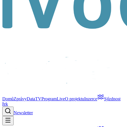
Domů
Zprávy
Data
TV
Program
Live
O projektu
Inzerce
Sjízdnost
řek
Newsletter