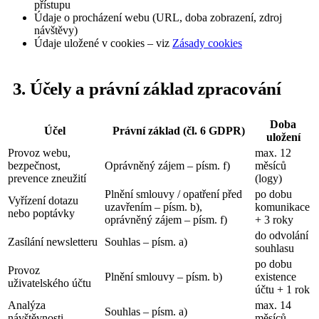
přístupu
Údaje o procházení webu (URL, doba zobrazení, zdroj
návštěvy)
Údaje uložené v cookies – viz
Zásady cookies
3. Účely a právní základ zpracování
Doba
Účel
Právní základ (čl. 6 GDPR)
uložení
Provoz webu,
max. 12
bezpečnost,
Oprávněný zájem – písm. f)
měsíců
prevence zneužití
(logy)
Plnění smlouvy / opatření před
po dobu
Vyřízení dotazu
uzavřením – písm. b),
komunikace
nebo poptávky
oprávněný zájem – písm. f)
+ 3 roky
do odvolání
Zasílání newsletteru
Souhlas – písm. a)
souhlasu
po dobu
Provoz
Plnění smlouvy – písm. b)
existence
uživatelského účtu
účtu + 1 rok
Analýza
max. 14
Souhlas – písm. a)
návštěvnosti
měsíců