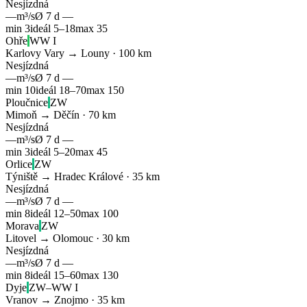
Nesjízdná
—
m³/s
Ø 7 d
—
min
3
ideál
5
–
18
max
35
Ohře
WW I
Karlovy Vary → Louny
·
100
km
Nesjízdná
—
m³/s
Ø 7 d
—
min
10
ideál
18
–
70
max
150
Ploučnice
ZW
Mimoň → Děčín
·
70
km
Nesjízdná
—
m³/s
Ø 7 d
—
min
3
ideál
5
–
20
max
45
Orlice
ZW
Týniště → Hradec Králové
·
35
km
Nesjízdná
—
m³/s
Ø 7 d
—
min
8
ideál
12
–
50
max
100
Morava
ZW
Litovel → Olomouc
·
30
km
Nesjízdná
—
m³/s
Ø 7 d
—
min
8
ideál
15
–
60
max
130
Dyje
ZW–WW I
Vranov → Znojmo
·
35
km