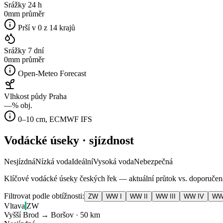
Srážky 24 h
0
mm průměr
Prší v 0 z 14 krajů
Srážky 7 dní
0
mm průměr
Open-Meteo Forecast
Vlhkost půdy Praha
—
% obj.
0–10 cm, ECMWF IFS
Vodácké úseky · sjízdnost
Nesjízdná
Nízká voda
Ideální
Vysoká voda
Nebezpečná
Klíčové vodácké úseky českých řek — aktuální průtok vs. doporučená p
Filtrovat podle obtížnosti:
ZW
WW I
WW II
WW III
WW IV
WW
Vltava
ZW
Vyšší Brod → Boršov
·
50
km