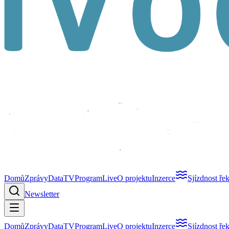
Domů
Zprávy
Data
TV
Program
Live
O projektu
Inzerce
Sjízdnost ře
Newsletter
Domů
Zprávy
Data
TV
Program
Live
O projektu
Inzerce
Sjízdnost ře