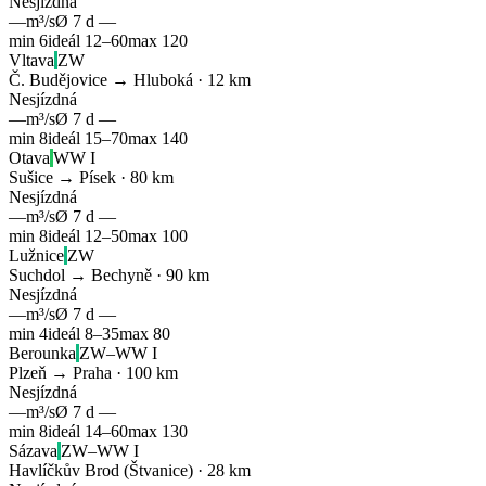
Nesjízdná
—
m³/s
Ø 7 d
—
min
6
ideál
12
–
60
max
120
Vltava
ZW
Č. Budějovice → Hluboká
·
12
km
Nesjízdná
—
m³/s
Ø 7 d
—
min
8
ideál
15
–
70
max
140
Otava
WW I
Sušice → Písek
·
80
km
Nesjízdná
—
m³/s
Ø 7 d
—
min
8
ideál
12
–
50
max
100
Lužnice
ZW
Suchdol → Bechyně
·
90
km
Nesjízdná
—
m³/s
Ø 7 d
—
min
4
ideál
8
–
35
max
80
Berounka
ZW–WW I
Plzeň → Praha
·
100
km
Nesjízdná
—
m³/s
Ø 7 d
—
min
8
ideál
14
–
60
max
130
Sázava
ZW–WW I
Havlíčkův Brod (Štvanice)
·
28
km