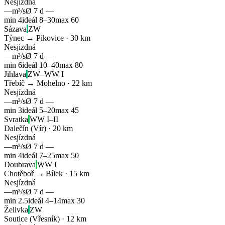
Nesjízdná
—
m³/s
Ø 7 d
—
min
4
ideál
8
–
30
max
60
Sázava
ZW
Týnec → Pikovice
·
30
km
Nesjízdná
—
m³/s
Ø 7 d
—
min
6
ideál
10
–
40
max
80
Jihlava
ZW–WW I
Třebíč → Mohelno
·
22
km
Nesjízdná
—
m³/s
Ø 7 d
—
min
3
ideál
5
–
20
max
45
Svratka
WW I–II
Dalečín (Vír)
·
20
km
Nesjízdná
—
m³/s
Ø 7 d
—
min
4
ideál
7
–
25
max
50
Doubrava
WW I
Chotěboř → Bílek
·
15
km
Nesjízdná
—
m³/s
Ø 7 d
—
min
2.5
ideál
4
–
14
max
30
Želivka
ZW
Soutice (Vřesník)
·
12
km