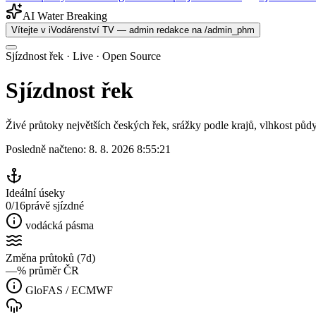
AI Water Breaking
Vítejte v iVodárenství TV — admin redakce na /admin_phm
Sjízdnost řek · Live · Open Source
Sjízdnost
řek
Živé průtoky největších českých řek, srážky podle krajů, vlhkost půdy
Posledně načteno:
8. 8. 2026 8:55:21
Ideální úseky
0/16
právě sjízdné
vodácká pásma
Změna průtoků (7d)
—
% průměr ČR
GloFAS / ECMWF