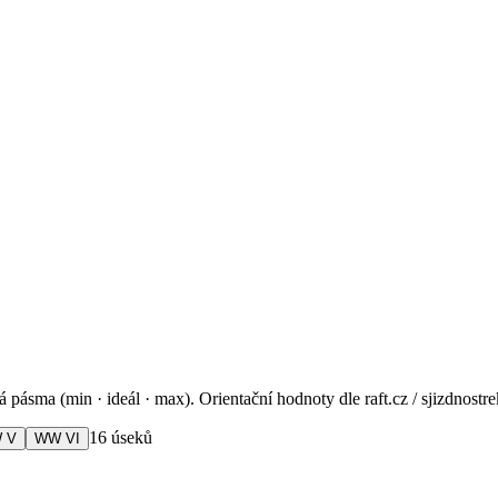
ásma (min · ideál · max). Orientační hodnoty dle raft.cz / sjizdnostr
16
úseků
 V
WW VI