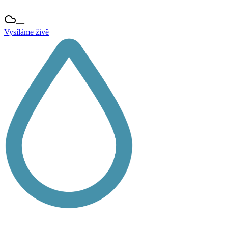
—
Vysíláme živě