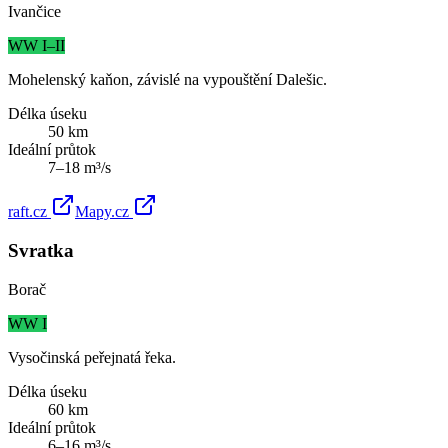
Ivančice
WW I–II
Mohelenský kaňon, závislé na vypouštění Dalešic.
Délka úseku
50
km
Ideální průtok
7
–
18
m³/s
raft.cz
Mapy.cz
Svratka
Borač
WW I
Vysočinská peřejnatá řeka.
Délka úseku
60
km
Ideální průtok
6
–
16
m³/s