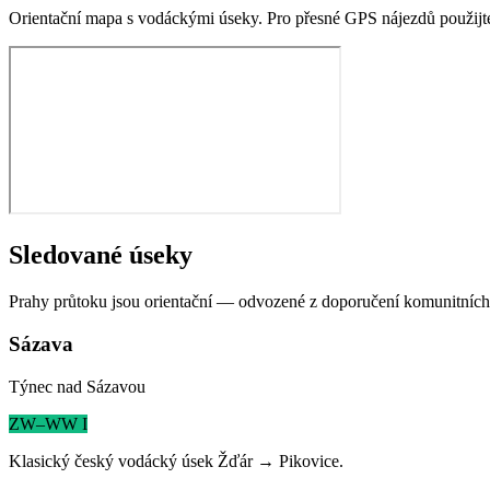
Orientační mapa s vodáckými úseky. Pro přesné GPS nájezdů použijte r
Sledované úseky
Prahy průtoku jsou orientační — odvozené z doporučení komunitních
Sázava
Týnec nad Sázavou
ZW–WW I
Klasický český vodácký úsek Žďár → Pikovice.