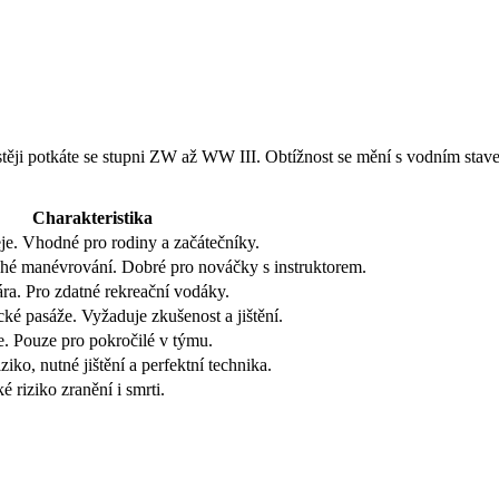
stěji potkáte se stupni ZW až WW III. Obtížnost se mění s vodním sta
Charakteristika
je. Vhodné pro rodiny a začátečníky.
hé manévrování. Dobré pro nováčky s instruktorem.
ára. Pro zdatné rekreační vodáky.
ické pasáže. Vyžaduje zkušenost a jištění.
e. Pouze pro pokročilé v týmu.
ziko, nutné jištění a perfektní technika.
riziko zranění i smrti.