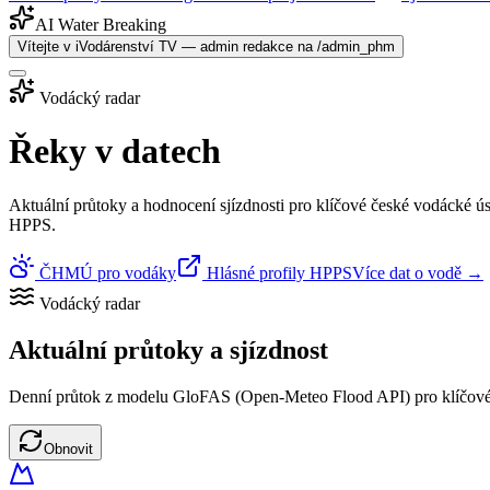
AI Water Breaking
Vítejte v iVodárenství TV — admin redakce na /admin_phm
Vodácký radar
Řeky v datech
Aktuální průtoky a hodnocení sjízdnosti pro klíčové české vodáck
HPPS.
ČHMÚ pro vodáky
Hlásné profily HPPS
Více dat o vodě →
Vodácký radar
Aktuální průtoky a sjízdnost
Denní průtok z modelu GloFAS (Open-Meteo Flood API) pro klíčové
Obnovit