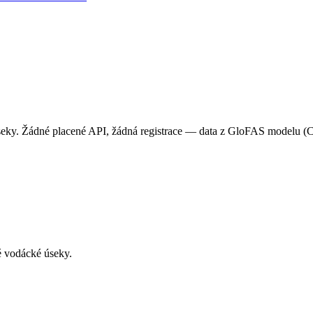
é úseky. Žádné placené API, žádná registrace — data z GloFAS model
 vodácké úseky.