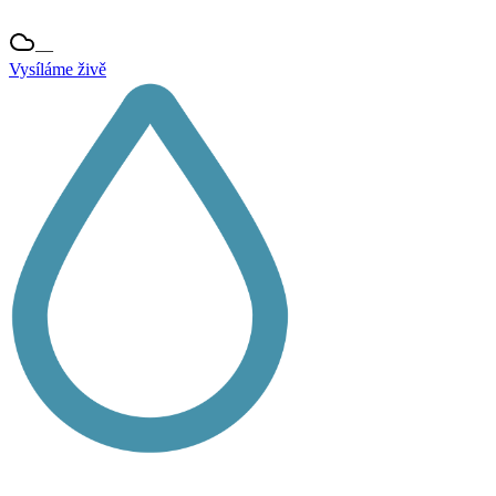
—
Vysíláme živě