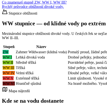
Co znamenají stupně ZW, WW I, WW III?
Rychlý průvodce obtížností divoké vody.
Stupnice obtížnosti
WW stupnice — od klidné vody po extrém
Mezinárodní stupnice obtížnosti divoké vody. U českých řek se nejča
WW II–III.
Stupeň
Název
ZW
Zahmer Wildwasser (klidná voda)
Pomalý proud, žádné peře
WW I
Lehká divoká voda
Drobné peřejky, jednoduc
WW II
Středně těžká
Pravidelné peřeje, jasná č
WW III
Těžká
Silné peřeje, válce, techn
WW IV
Velmi těžká
Dlouhé peřeje, velké válc
WW V
Extrémně těžká
Limit sjízdnosti. Vysoké ri
WW VI
Hraničně sjízdná
Na hraně možného. Vysoké 
Mapa nájezdů
Kde se na vodu dostanete