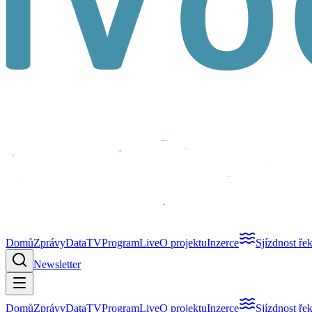
Domů
Zprávy
Data
TV
Program
Live
O projektu
Inzerce
Sjízdnost ře
Newsletter
Domů
Zprávy
Data
TV
Program
Live
O projektu
Inzerce
Sjízdnost ře