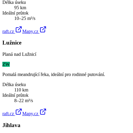
Délka úseku
95
km
Ideální průtok
10
–
25
m³/s
raft.cz
Mapy.cz
Lužnice
Planá nad Lužnicí
ZW
Pomalá meandrující řeka, ideální pro rodinné putování.
Délka úseku
110
km
Ideální průtok
8
–
22
m³/s
raft.cz
Mapy.cz
Jihlava