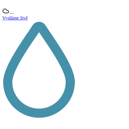
—
Vysíláme živě