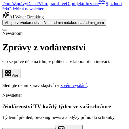
Domů
Zprávy
Data
TV
Program
Live
O projektu
Inzerce
Sjízdnost
řek
Odebírat newsletter
AI Water Breaking
Vítejte v iVodárenství TV — admin redakce na /admin_phm
Newsroom
Zprávy z vodárenství
Co se právě děje na trhu, v politice a v laboratořích inovací.
Vše
Sledujte denní zpravodajství i v
živém vysílání
.
Newsletter
iVodárenství TV každý týden ve vaší schránce
Týdenní přehled, breaking news a analýzy přímo do schránky.