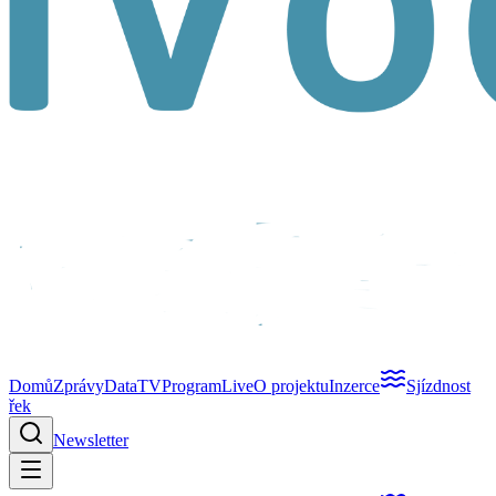
Domů
Zprávy
Data
TV
Program
Live
O projektu
Inzerce
Sjízdnost
řek
Newsletter