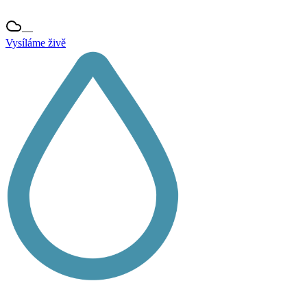
—
Vysíláme živě