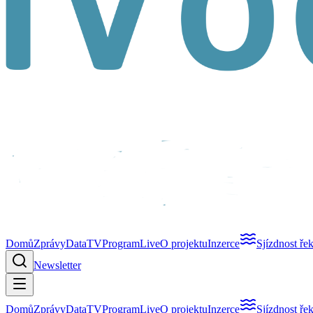
Domů
Zprávy
Data
TV
Program
Live
O projektu
Inzerce
Sjízdnost ře
Newsletter
Domů
Zprávy
Data
TV
Program
Live
O projektu
Inzerce
Sjízdnost ře