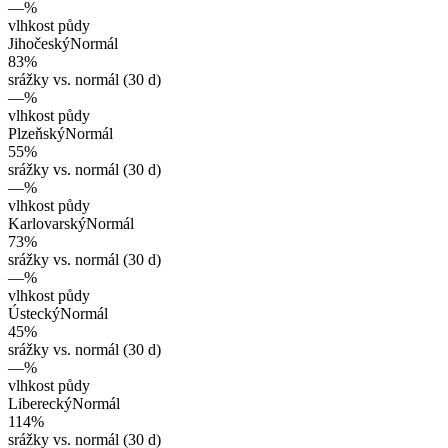
—
%
vlhkost půdy
Jihočeský
Normál
83
%
srážky vs. normál (30 d)
—
%
vlhkost půdy
Plzeňský
Normál
55
%
srážky vs. normál (30 d)
—
%
vlhkost půdy
Karlovarský
Normál
73
%
srážky vs. normál (30 d)
—
%
vlhkost půdy
Ústecký
Normál
45
%
srážky vs. normál (30 d)
—
%
vlhkost půdy
Liberecký
Normál
114
%
srážky vs. normál (30 d)