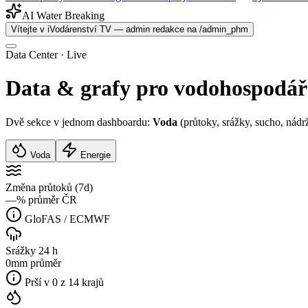
AI Water Breaking
Vítejte v iVodárenství TV — admin redakce na /admin_phm
Data Center · Live
Data &
grafy
pro vodohospodář
Dvě sekce v jednom dashboardu:
Voda
(průtoky, srážky, sucho, nádr
Voda
Energie
Změna průtoků (7d)
—
% průměr ČR
GloFAS / ECMWF
Srážky 24 h
0
mm průměr
Prší v 0 z 14 krajů