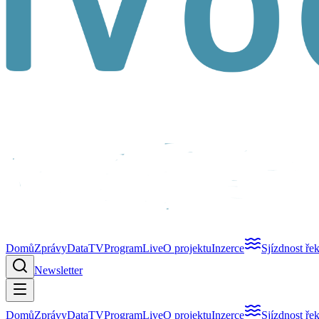
Domů
Zprávy
Data
TV
Program
Live
O projektu
Inzerce
Sjízdnost ře
Newsletter
Domů
Zprávy
Data
TV
Program
Live
O projektu
Inzerce
Sjízdnost ře