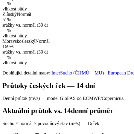
—
%
vlhkost půdy
Zlínský
Normál
51
%
srážky vs. normál (30 d)
—
%
vlhkost půdy
Moravskoslezský
Normál
169
%
srážky vs. normál (30 d)
—
%
vlhkost půdy
Doplňující detailní mapy:
InterSucho (ČHMÚ + MU)
·
European Dro
Průtoky českých řek — 14 dní
Denní průtok (m³/s) — model GloFAS od ECMWF/Copernicus.
Aktuální průtok vs. 14denní průměr
Sucho × normál × povodňový stav (m³/s) —
16
řek