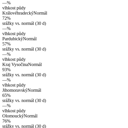
—
%
vlhkost půdy
Královéhradecký
Normál
72
%
srážky vs. normál (30 d)
—
%
vlhkost půdy
Pardubický
Normál
57
%
srážky vs. normál (30 d)
—
%
vlhkost půdy
Kraj Vysočina
Normál
93
%
srážky vs. normál (30 d)
—
%
vlhkost půdy
Jihomoravský
Normál
65
%
srážky vs. normál (30 d)
—
%
vlhkost půdy
Olomoucký
Normál
76
%
srážky vs. normál (30 d)