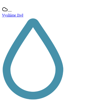
—
Vysíláme živě