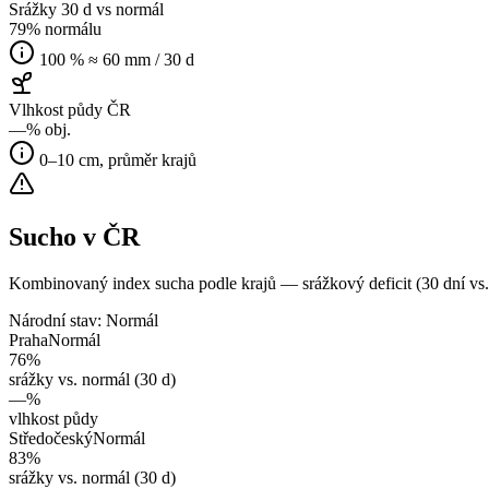
Srážky 30 d vs normál
79
% normálu
100 % ≈ 60 mm / 30 d
Vlhkost půdy ČR
—
% obj.
0–10 cm, průměr krajů
Sucho v ČR
Kombinovaný index sucha podle krajů — srážkový deficit (30 dní 
Národní stav:
Normál
Praha
Normál
76
%
srážky vs. normál (30 d)
—
%
vlhkost půdy
Středočeský
Normál
83
%
srážky vs. normál (30 d)