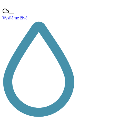
—
Vysíláme živě