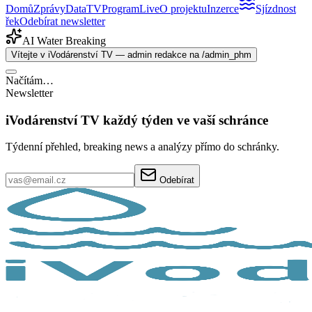
Domů
Zprávy
Data
TV
Program
Live
O projektu
Inzerce
Sjízdnost
řek
Odebírat newsletter
AI Water Breaking
Vítejte v iVodárenství TV — admin redakce na /admin_phm
Načítám…
Newsletter
iVodárenství TV každý týden ve vaší schránce
Týdenní přehled, breaking news a analýzy přímo do schránky.
Odebírat