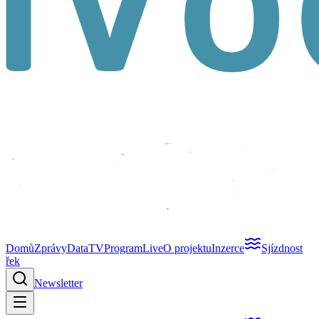
Domů
Zprávy
Data
TV
Program
Live
O projektu
Inzerce
Sjízdnost
řek
Newsletter