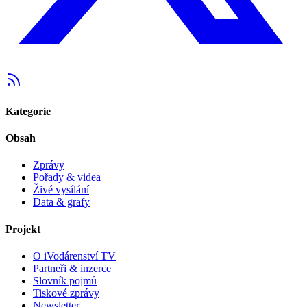
Kategorie
Obsah
Zprávy
Pořady & videa
Živé vysílání
Data & grafy
Projekt
O iVodárenství TV
Partneři & inzerce
Slovník pojmů
Tiskové zprávy
Newsletter