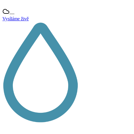
—
Vysíláme živě