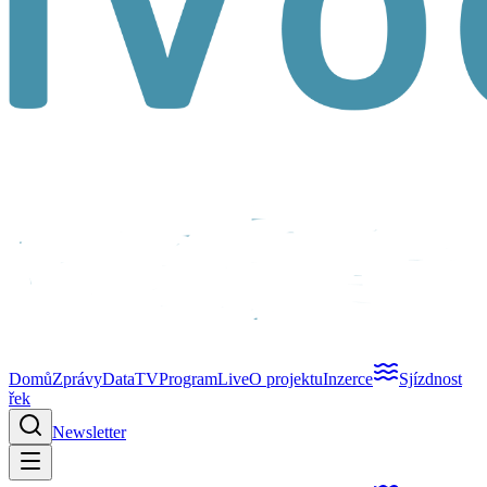
Domů
Zprávy
Data
TV
Program
Live
O projektu
Inzerce
Sjízdnost
řek
Newsletter