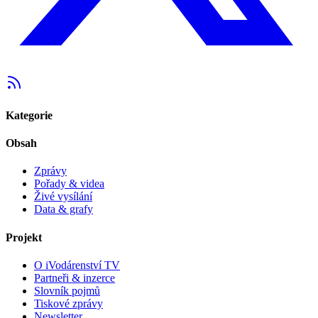
Kategorie
Obsah
Zprávy
Pořady & videa
Živé vysílání
Data & grafy
Projekt
O iVodárenství TV
Partneři & inzerce
Slovník pojmů
Tiskové zprávy
Newsletter