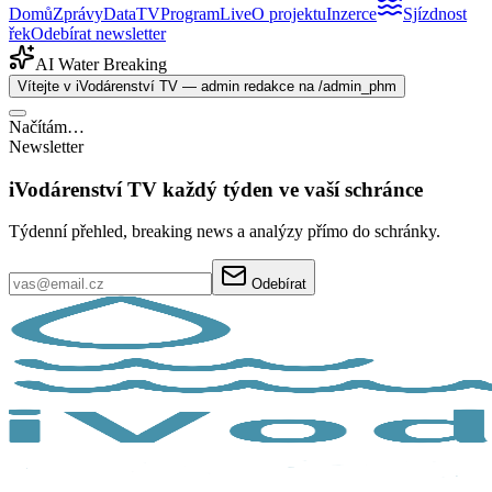
Domů
Zprávy
Data
TV
Program
Live
O projektu
Inzerce
Sjízdnost
řek
Odebírat newsletter
AI Water Breaking
Vítejte v iVodárenství TV — admin redakce na /admin_phm
Načítám…
Newsletter
iVodárenství TV každý týden ve vaší schránce
Týdenní přehled, breaking news a analýzy přímo do schránky.
Odebírat