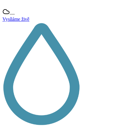
—
Vysíláme živě