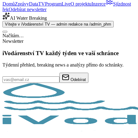
Domů
Zprávy
Data
TV
Program
Live
O projektu
Inzerce
Sjízdnost
řek
Odebírat newsletter
AI Water Breaking
Vítejte v iVodárenství TV — admin redakce na /admin_phm
Načítám…
Newsletter
iVodárenství TV každý týden ve vaší schránce
Týdenní přehled, breaking news a analýzy přímo do schránky.
Odebírat