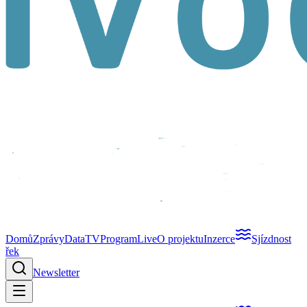
Domů
Zprávy
Data
TV
Program
Live
O projektu
Inzerce
Sjízdnost
řek
Newsletter