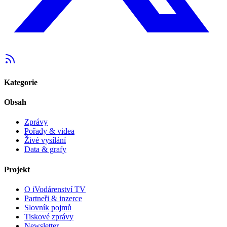
Kategorie
Obsah
Zprávy
Pořady & videa
Živé vysílání
Data & grafy
Projekt
O iVodárenství TV
Partneři & inzerce
Slovník pojmů
Tiskové zprávy
Newsletter