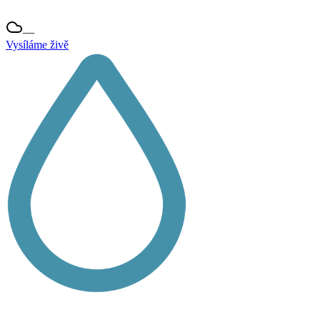
—
Vysíláme živě