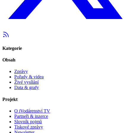
Kategorie
Obsah
Zprávy
Pořady & videa
Živé vysílání
Data & grafy
Projekt
O iVodárenství TV
Partneři & inzerce
Slovník pojmů
Tiskové zprávy
Newsletter