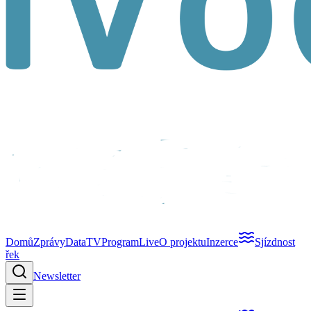
Domů
Zprávy
Data
TV
Program
Live
O projektu
Inzerce
Sjízdnost
řek
Newsletter