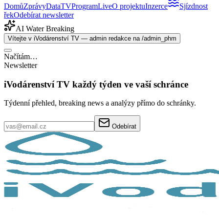
Domů
Zprávy
Data
TV
Program
Live
O projektu
Inzerce
Sjízdnost
řek
Odebírat newsletter
AI Water Breaking
Vítejte v iVodárenství TV — admin redakce na /admin_phm
Načítám…
Newsletter
iVodárenství TV každý týden ve vaší schránce
Týdenní přehled, breaking news a analýzy přímo do schránky.
Odebírat