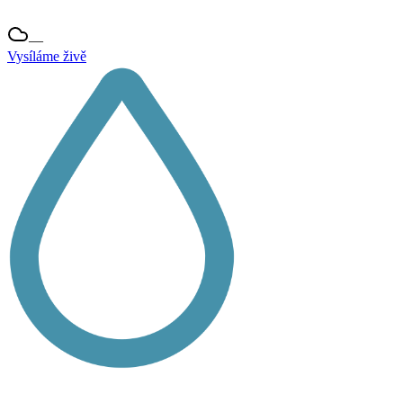
—
Vysíláme živě