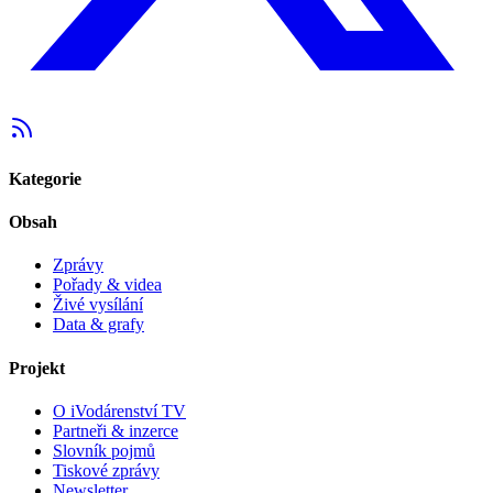
Kategorie
Obsah
Zprávy
Pořady & videa
Živé vysílání
Data & grafy
Projekt
O iVodárenství TV
Partneři & inzerce
Slovník pojmů
Tiskové zprávy
Newsletter