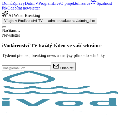
Domů
Zprávy
Data
TV
Program
Live
O projektu
Inzerce
Sjízdnost
řek
Odebírat newsletter
AI Water Breaking
Vítejte v iVodárenství TV — admin redakce na /admin_phm
Načítám…
Newsletter
iVodárenství TV každý týden ve vaší schránce
Týdenní přehled, breaking news a analýzy přímo do schránky.
Odebírat