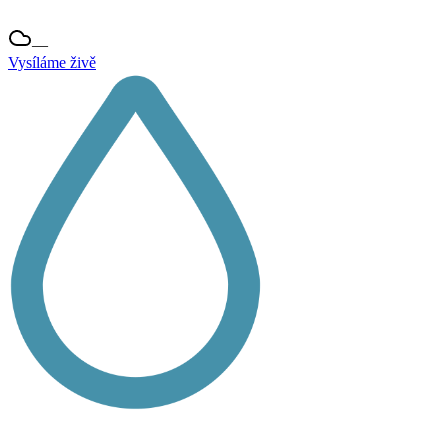
—
Vysíláme živě