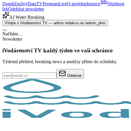
Domů
Zprávy
Data
TV
Program
Live
O projektu
Inzerce
Sjízdnost
řek
Odebírat newsletter
AI Water Breaking
Vítejte v iVodárenství TV — admin redakce na /admin_phm
Načítám…
Newsletter
iVodárenství TV každý týden ve vaší schránce
Týdenní přehled, breaking news a analýzy přímo do schránky.
Odebírat