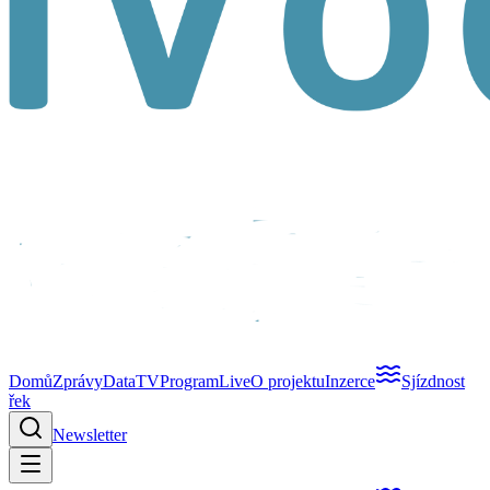
Domů
Zprávy
Data
TV
Program
Live
O projektu
Inzerce
Sjízdnost
řek
Newsletter