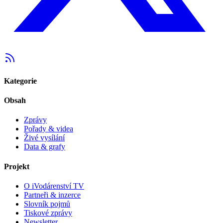
Kategorie
Obsah
Zprávy
Pořady & videa
Živé vysílání
Data & grafy
Projekt
O iVodárenství TV
Partneři & inzerce
Slovník pojmů
Tiskové zprávy
Newsletter