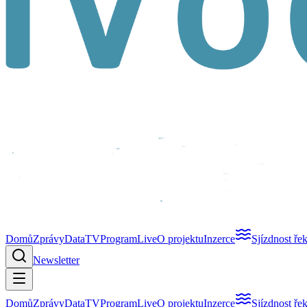
Domů
Zprávy
Data
TV
Program
Live
O projektu
Inzerce
Sjízdnost ře
Newsletter
Domů
Zprávy
Data
TV
Program
Live
O projektu
Inzerce
Sjízdnost ře