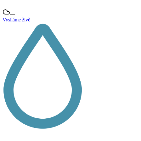
—
Vysíláme živě