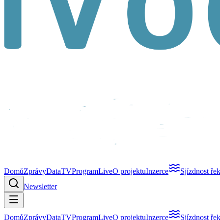
Domů
Zprávy
Data
TV
Program
Live
O projektu
Inzerce
Sjízdnost ře
Newsletter
Domů
Zprávy
Data
TV
Program
Live
O projektu
Inzerce
Sjízdnost ře