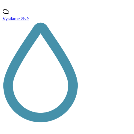
—
Vysíláme živě