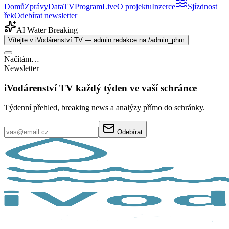
Domů
Zprávy
Data
TV
Program
Live
O projektu
Inzerce
Sjízdnost
řek
Odebírat newsletter
AI Water Breaking
Vítejte v iVodárenství TV — admin redakce na /admin_phm
Načítám…
Newsletter
iVodárenství TV každý týden ve vaší schránce
Týdenní přehled, breaking news a analýzy přímo do schránky.
Odebírat