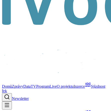
Domů
Zprávy
Data
TV
Program
Live
O projektu
Inzerce
Sjízdnost
řek
Newsletter