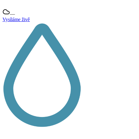
—
Vysíláme živě