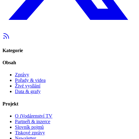
Kategorie
Obsah
Zprávy
Pořady & videa
Živé vysílání
Data & grafy
Projekt
O iVodárenství TV
Partneři & inzerce
Slovník pojmů
Tiskové zprávy
Newsletter