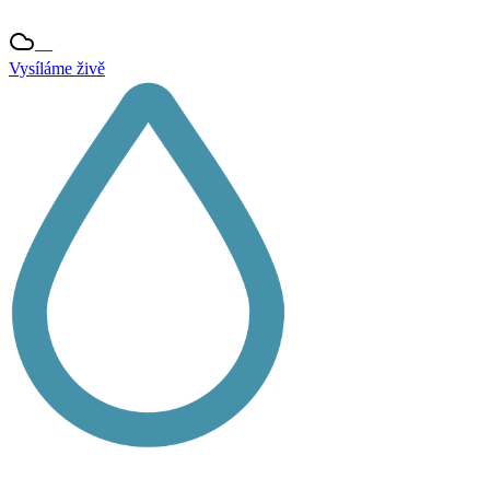
—
Vysíláme živě