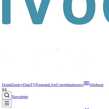
Domů
Zprávy
Data
TV
Program
Live
O projektu
Inzerce
Sjízdnost
řek
Newsletter