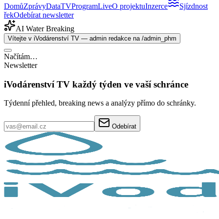
Domů
Zprávy
Data
TV
Program
Live
O projektu
Inzerce
Sjízdnost
řek
Odebírat newsletter
AI Water Breaking
Vítejte v iVodárenství TV — admin redakce na /admin_phm
Načítám…
Newsletter
iVodárenství TV každý týden ve vaší schránce
Týdenní přehled, breaking news a analýzy přímo do schránky.
Odebírat