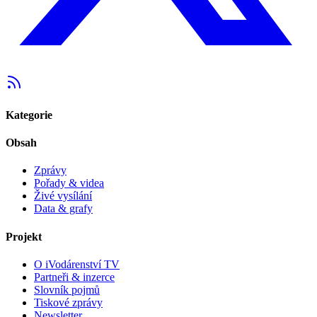
Kategorie
Obsah
Zprávy
Pořady & videa
Živé vysílání
Data & grafy
Projekt
O iVodárenství TV
Partneři & inzerce
Slovník pojmů
Tiskové zprávy
Newsletter