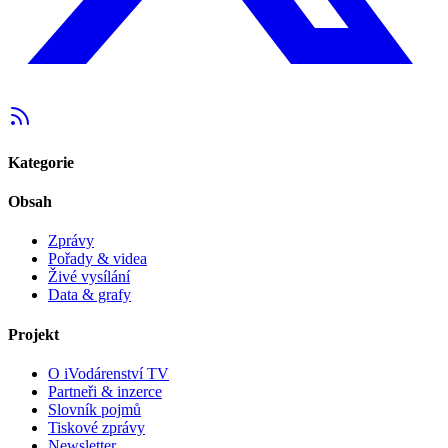
Kategorie
Obsah
Zprávy
Pořady & videa
Živé vysílání
Data & grafy
Projekt
O iVodárenství TV
Partneři & inzerce
Slovník pojmů
Tiskové zprávy
Newsletter