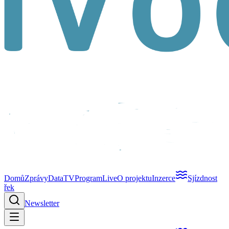
Domů
Zprávy
Data
TV
Program
Live
O projektu
Inzerce
Sjízdnost
řek
Newsletter