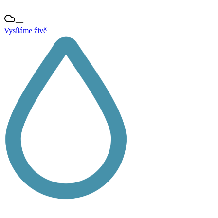
—
Vysíláme živě