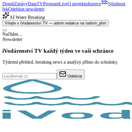
Domů
Zprávy
Data
TV
Program
Live
O projektu
Inzerce
Sjízdnost
řek
Odebírat newsletter
AI Water Breaking
Vítejte v iVodárenství TV — admin redakce na /admin_phm
Načítám…
Newsletter
iVodárenství TV každý týden ve vaší schránce
Týdenní přehled, breaking news a analýzy přímo do schránky.
Odebírat