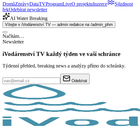
Domů
Zprávy
Data
TV
Program
Live
O projektu
Inzerce
Sjízdnost
řek
Odebírat newsletter
AI Water Breaking
Vítejte v iVodárenství TV — admin redakce na /admin_phm
Načítám…
Newsletter
iVodárenství TV každý týden ve vaší schránce
Týdenní přehled, breaking news a analýzy přímo do schránky.
Odebírat