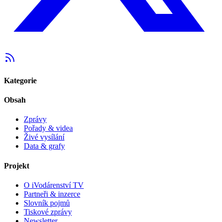
Kategorie
Obsah
Zprávy
Pořady & videa
Živé vysílání
Data & grafy
Projekt
O iVodárenství TV
Partneři & inzerce
Slovník pojmů
Tiskové zprávy
Newsletter