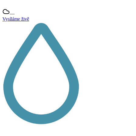
—
Vysíláme živě