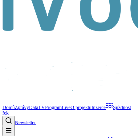
Domů
Zprávy
Data
TV
Program
Live
O projektu
Inzerce
Sjízdnost
řek
Newsletter