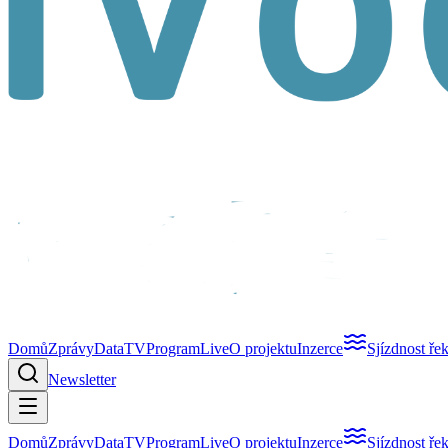
Domů
Zprávy
Data
TV
Program
Live
O projektu
Inzerce
Sjízdnost ře
Newsletter
Domů
Zprávy
Data
TV
Program
Live
O projektu
Inzerce
Sjízdnost ře