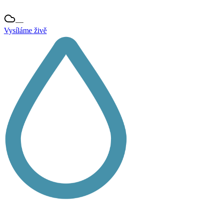
—
Vysíláme živě