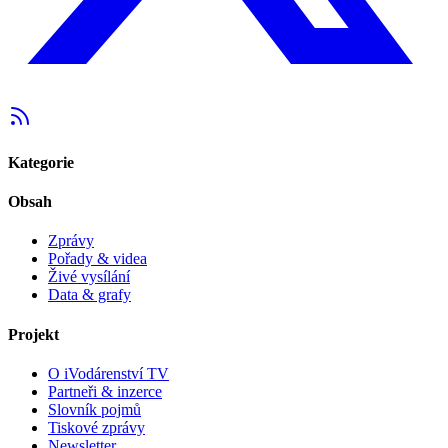
Kategorie
Obsah
Zprávy
Pořady & videa
Živé vysílání
Data & grafy
Projekt
O iVodárenství TV
Partneři & inzerce
Slovník pojmů
Tiskové zprávy
Newsletter