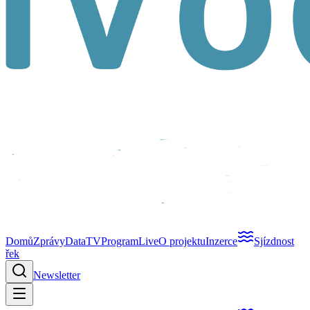
Domů
Zprávy
Data
TV
Program
Live
O projektu
Inzerce
Sjízdnost
řek
Newsletter