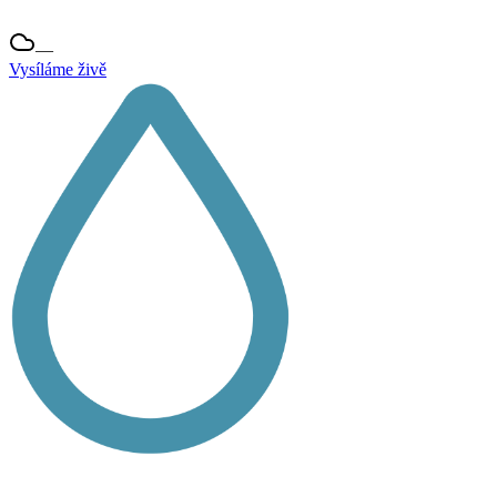
—
Vysíláme živě