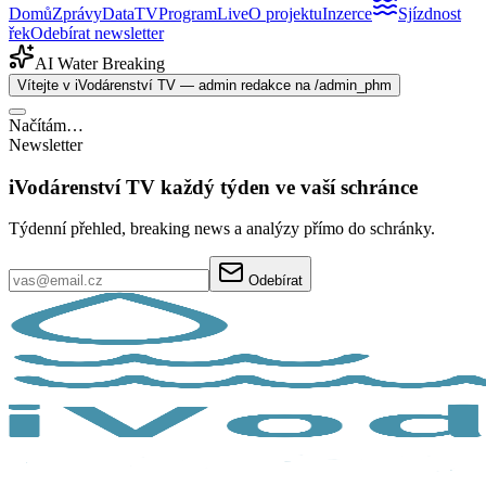
Domů
Zprávy
Data
TV
Program
Live
O projektu
Inzerce
Sjízdnost
řek
Odebírat newsletter
AI Water Breaking
Vítejte v iVodárenství TV — admin redakce na /admin_phm
Načítám…
Newsletter
iVodárenství TV každý týden ve vaší schránce
Týdenní přehled, breaking news a analýzy přímo do schránky.
Odebírat