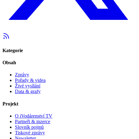
Kategorie
Obsah
Zprávy
Pořady & videa
Živé vysílání
Data & grafy
Projekt
O iVodárenství TV
Partneři & inzerce
Slovník pojmů
Tiskové zprávy
Newsletter