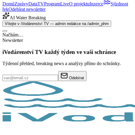
Domů
Zprávy
Data
TV
Program
Live
O projektu
Inzerce
Sjízdnost
řek
Odebírat newsletter
AI Water Breaking
Vítejte v iVodárenství TV — admin redakce na /admin_phm
Načítám…
Newsletter
iVodárenství TV každý týden ve vaší schránce
Týdenní přehled, breaking news a analýzy přímo do schránky.
Odebírat