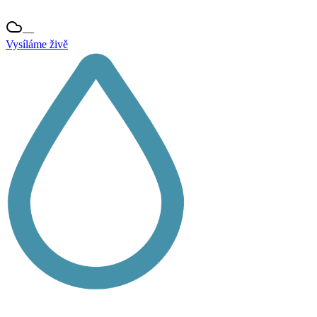
—
Vysíláme živě