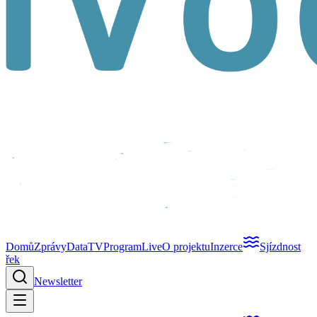
Domů
Zprávy
Data
TV
Program
Live
O projektu
Inzerce
Sjízdnost
řek
Newsletter